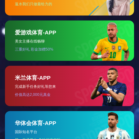
华采总经理郭朝阳，造价业务副总经理金珊，招标业务副总经
售经理吴子征、广联达清标产品部产品经理王立颖出席签约仪