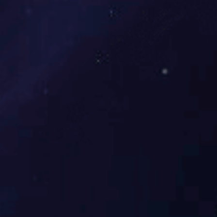
越发重要。
对于不同甲方不同场景需求，如国企甲方、一些涉密甲方，线
具端，都可以满足
。
相信这次建立的战略合作模式，可以发挥各自在业务、技术等
共进，联合发声，共同打造数字清标解决方案的标杆，引领行