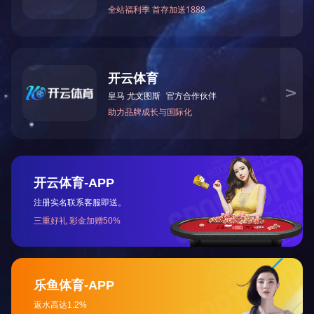
4.
本项目不接受未报名购买采购文件的供应商竞标
八、凡对本次采购提出询问，请按以下方式联系。
1.
采购人信息
名称：广西大学
地址：广西壮族自治区南宁市大学东路100号
联系人：谢老师 联系电话：0771-3272161
2.
采购代理机构信息
名称：米兰体育-米兰体育（中国）
地址：南宁市良庆区平乐大道21号广西路桥集团总部大厦主楼十七层
联系人：李奕海 联系电话：0771-4308717
3.
项目联系方式
联系人：李奕海 联系电话：0771-4308717