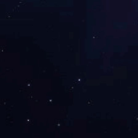
联系人：
陶主任
联系方式：
0551-67896761
2.采购代理机构信息
：米兰体育-米兰体育（中国）
地址：合肥市包河区宿松路与南二环交叉口绿地中心
B
联系人：
章工
联系方式：
0551-62620513
13083459061