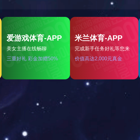
地土地及林改建报批项目
新增城镇建设地土地及林改建报批项目
，详见采购需求。
，若因采购人原因导致无法完成，时间顺延。
税务登记证、组织机构代码证（三证合一的仅提供相应的营业执照）或
级及以上资质或土地规划乙级及以上资质和测绘资质乙级及以上资质。