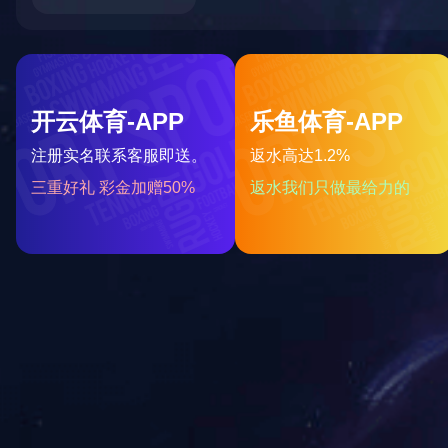
一、项目名称及内容
1
.
项目编号：
HCZB-2026-ZB0510
2
.
项目名称：
渡江战役总前委生态文化园新增城镇建设
3
.
项目地点
：
肥东县
4
.
最高限价：
14.5万元
5
.
项目概况与采购
：
渡江战役总前委生态文化园
内容
6
.服务期限
：
合同签订后
60日内完成所有服务内容
7
.
标段（分包）划分：不分包
8
.
采购方式：竞争性磋商
二、供应商资格
要求
1
.供应商须具有独立法人资格，提供有效的营业执照、
2.供应商须具备有效的城乡规划（国土空间规划）乙
3
.
不得存在以下不良信用记录情形之一：