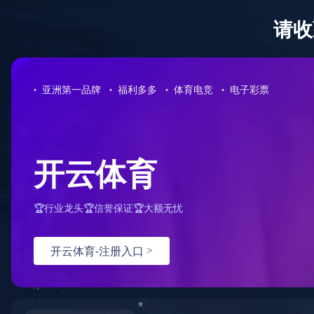
欢迎您来到华采招标集团
网站首页
华采概况