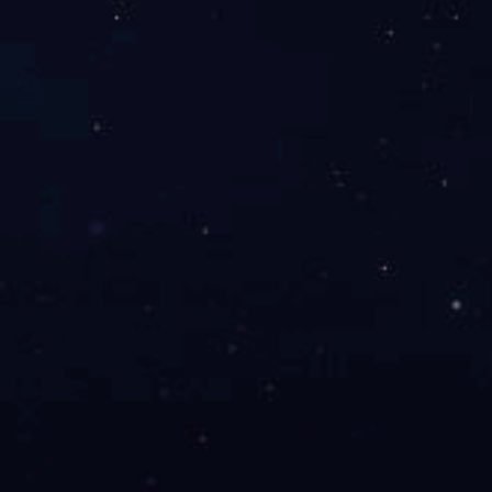
咨询热线
010-63509799
010-63392899