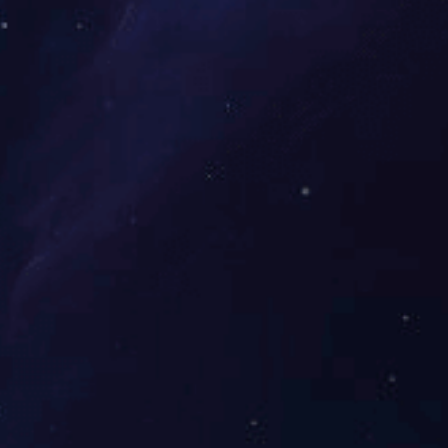
午9:00-12:00，下午14:00-17:00，节假日休息）与项目联系人
g.cn/）、米兰体育-米兰体育（中国） 网站（//makanje.com/）、
前登录平台完成下载操作，否则将无法保证获取电子文件。首次登录，需在
台免费注册，注册完成后绑定CA数字证书。平台咨询电话：400-050-9988
0-17:30。
在米兰体育-米兰体育（中国） 安徽分公司电子招标采购平台（//bjhczb
度慢的地区防止在系统关闭前网络拥堵无法操作。如果因计算机及网络
理CA数字证书，CA数字证书用于电子投标/响应文件的签章、制作与上