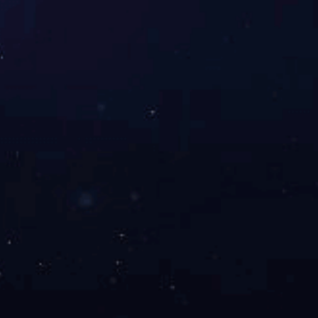
座14楼
18612287812（招标）18612287819（造价）
18519060220（监理）18519060190（设计）
北京市丰台区广安路9号国投财富广场6号楼1601室