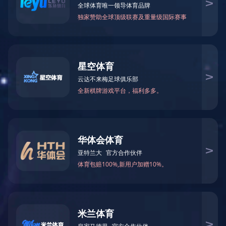
新闻中心
行业资讯
党建风采
党建风采
“红
发布日
党群阵地@你 国投财富广场党群服务中心联合米