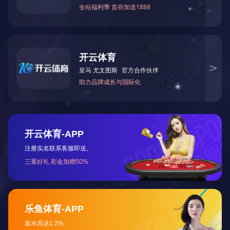
一、活动简介
为落实党的二十大精神，推动健康中国建设
家养成环保、健康、绿色的生活习惯，在爱国卫
联合米兰体育-米兰体育（中国） 开展“红色滋
成良好个人卫生习惯、提升健康防护意识，同时
二、活动时间及地点