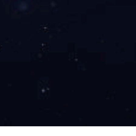
185
友情链接：