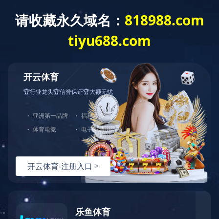
欢迎您来到华采招标集团
网站首页
华采概况
华采动