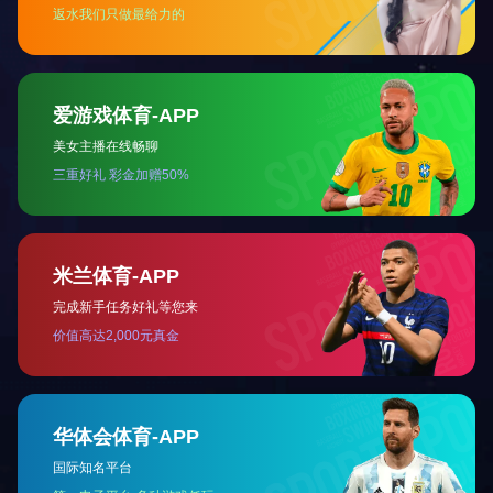
分公司、华采招标集团、光大银行等企业，在“ 雷锋月” 
者们以实际行动传承和弘扬雷锋精神。
活动现场，国投财富广场党群服务中心新锋志愿者们热
意，也是践行环保理念、倡导绿色生活方式的具体体现
量。参与此次活动的流动党员马鸿娟感慨道：“ 能成为
全隐患，每一份付出都能多一份安全保障。这是非常有意
国投财富广场党群服务中心不断深化党建引领， 紧紧围绕
壮大“ 先锋志愿者” 团队力量， 为商务楼宇综合治理注